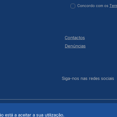
Concordo com os
Ter
Contactos
Denúncias
Siga-nos nas redes sociais
 está a aceitar a sua utilização.