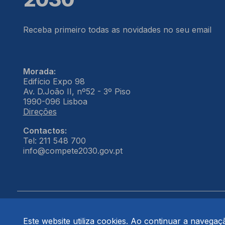
Receba primeiro todas as novidades no seu email
Morada:
Edifício Expo 98
Av. D.João II, nº52 - 3º Piso
1990-096 Lisboa
Direções
Contactos:
Tel: 211 548 700
info@compete2030.gov.pt
Este website utiliza cookies. Ao continuar a navegação
© COMPETE 2030. Todos os direitos reservados.