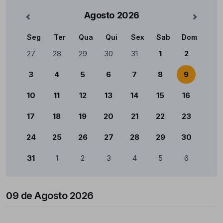
Agosto
2026
nterior
Mês Se
Seg
Ter
Qua
Qui
Sex
Sab
Dom
Calendário
27
28
29
30
31
1
2
3
4
5
6
7
8
9
10
11
12
13
14
15
16
17
18
19
20
21
22
23
24
25
26
27
28
29
30
31
1
2
3
4
5
6
09 de Agosto 2026