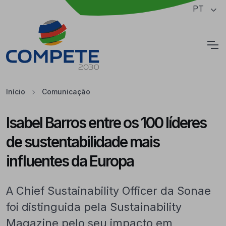
Saltar para o conteúdo principal da página
PT
Cookies
Início
Comunicação
Isabel Barros entre os 100 líderes
de sustentabilidade mais
influentes da Europa
A Chief Sustainability Officer da Sonae
foi distinguida pela Sustainability
Magazine pelo seu impacto em