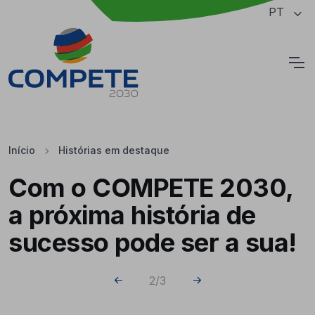
Saltar para o conteúdo principal da página
PT
Cookies
Início
Histórias em destaque
Com o COMPETE 2030,
a próxima história de
sucesso pode ser a sua!
2
/
3