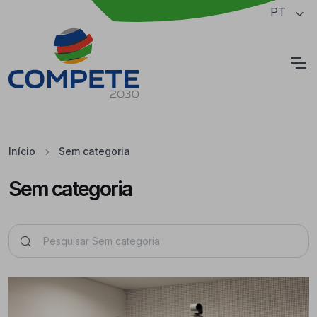
Saltar para o conteúdo principal da página
PT
Cookies
Início
Sem categoria
Sem categoria
Pesquisar