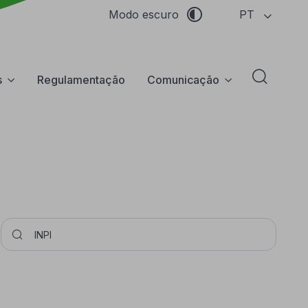
PT
Modo escuro
s
Regulamentação
Comunicação
Abrir f
Pesquisar