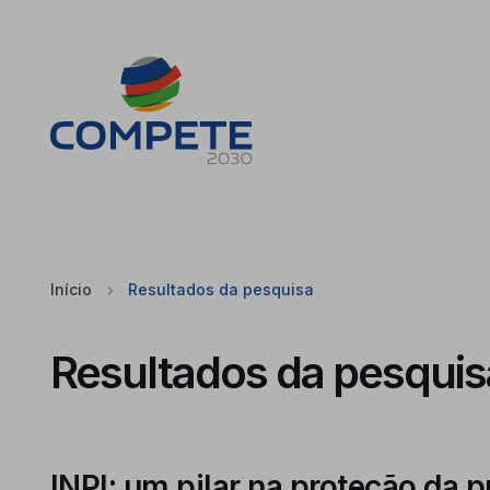
Saltar para o conteúdo principal da página
Cookies
Início
Resultados da pesquisa
Resultados da pesquis
INPI: um pilar na proteção da 