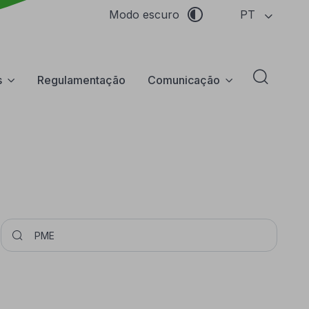
PT
Modo escuro
s
Regulamentação
Comunicação
Abrir f
Pesquisar