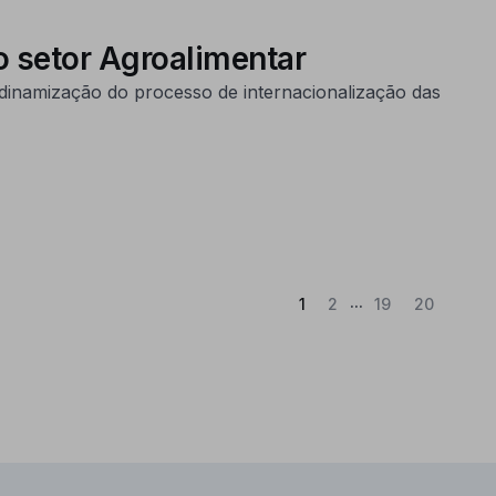
o setor Agroalimentar
dinamização do processo de internacionalização das
...
(Atual)
1
2
19
20