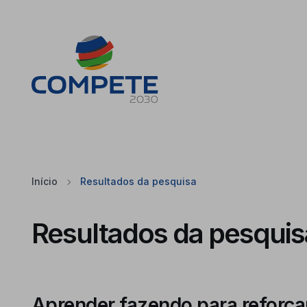
Saltar para o conteúdo principal da página
Cookies
Início
Resultados da pesquisa
Resultados da pesquis
Aprender fazendo para reforça